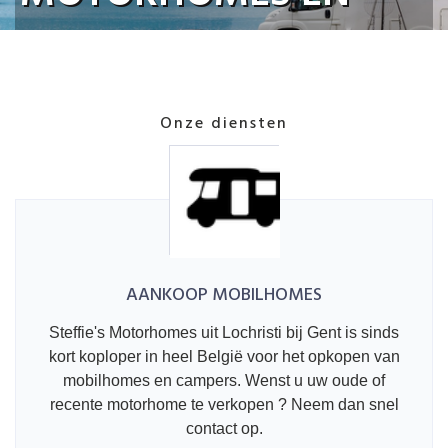
CAMPERS
Voor de aankoop van Occasie motorhomes,
Onze diensten
tweedehands mobilhomes en degelijke
campers kan u hier 24 uur op 24 terecht.
VRAAG UW GRATIS OFFERTE AAN
AANKOOP MOBILHOMES
Steffie's Motorhomes uit Lochristi bij Gent is sinds
kort koploper in heel België voor het opkopen van
mobilhomes en campers. Wenst u uw oude of
recente motorhome te verkopen ? Neem dan snel
contact op.