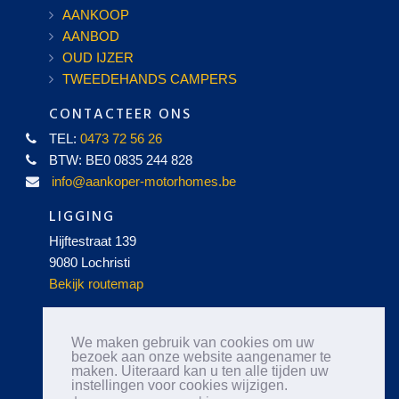
AANKOOP
AANBOD
OUD IJZER
TWEEDEHANDS CAMPERS
CONTACTEER ONS
TEL:
0473 72 56 26
BTW: BE0 0835 244 828
info@aankoper-motorhomes.be
LIGGING
Hijftestraat 139
9080 Lochristi
Bekijk routemap
OPENINGSUREN
We maken gebruik van cookies om uw
wij bieden u een snelle, flexibele en persoonlijke service
bezoek aan onze website aangenamer te
aan en staan alle dagen klaar, ook ’s avonds en in het
maken. Uiteraard kan u ten alle tijden uw
instellingen voor cookies wijzigen.
weekend